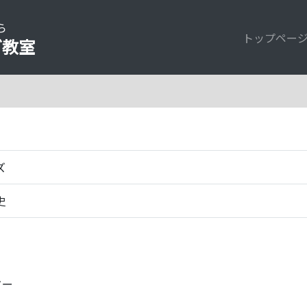
ら
トップペー
グ教室
ズ
史
ター